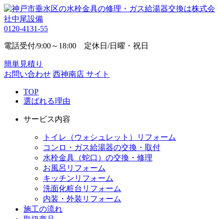
0120-4131-55
電話受付/9:00～18:00 定休日/日曜・祝日
簡単見積り
お問い合わせ
西神南店 サイト
TOP
選ばれる理由
サービス内容
トイレ（ウォシュレット）リフォーム
コンロ・ガス給湯器の交換・取付
水栓金具（蛇口）の交換・修理
お風呂リフォーム
キッチンリフォーム
洗面化粧台リフォーム
内装・外装リフォーム
施工の流れ